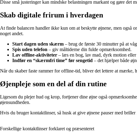
Disse små justeringer kan mindske belastningen markant og gøre det mer
Skab digitale frirum i hverdagen
At finde balancen handler ikke kun om at beskytte øjnene, men også om
noget andet.
Start dagen uden skærm
– brug de første 30 minutter på at vågn
Spis uden telefon
– giv måltiderne din fulde opmærksomhed.
Lav offline-aktiviteter
– læs en bog, lav mad, dyrk motion eller 
Indfør en “skærmfri time” før sengetid
– det hjælper både øj
Når du skaber faste rammer for offline-tid, bliver det lettere at mærke, 
Øjenpleje som en del af din rutine
Ligesom du plejer hud og krop, fortjener dine øjne også opmærksomhed. 
øjensundheden.
Hvis du bruger kontaktlinser, så husk at give øjnene pauser med briller
Forskellige kontaktlinser forklaret og præsenteret