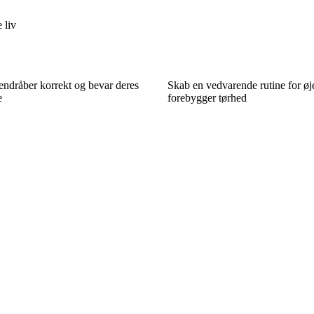
 liv
endråber korrekt og bevar deres
Skab en vedvarende rutine for øj
e
forebygger tørhed