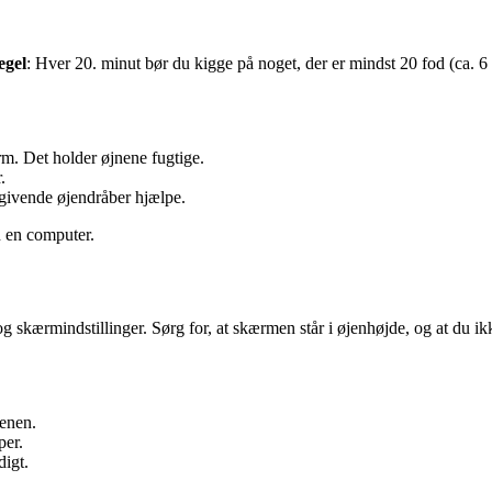
egel
: Hver 20. minut bør du kigge på noget, der er mindst 20 fod (ca. 
rm. Det holder øjnene fugtige.
.
tgivende øjendråber hjælpe.
n en computer.
kærmindstillinger. Sørg for, at skærmen står i øjenhøjde, og at du ikke 
tenen.
per.
digt.