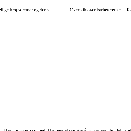
llige kropscremer og deres
Overblik over barbercremer til fo
n. Her hos os er skønhed ikke bare et spørgsmål om udseende; det hand