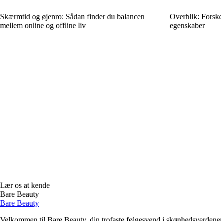
Skærmtid og øjenro: Sådan finder du balancen
Overblik: Forske
mellem online og offline liv
egenskaber
Lær os at kende
Bare Beauty
Bare Beauty
Velkommen til Bare Beauty, din trofaste følgesvend i skønhedsverdene