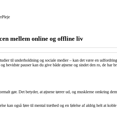
r
Pleje
en mellem online og offline liv
tudier til underholdning og sociale medier – kan det være en udfordring
 bevidste pauser kan du give både øjnene og sindet den ro, de har brug
i normalt gør. Det betyder, at øjnene tørrer ud, og musklerne omkring de
relse kan også føre til mental træthed og en følelse af aldrig helt at ko