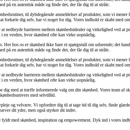
ed på en autentisk måde og finde det, der får dig til at stråle.
l skønhedsrutiner, til dybdegående anmeldelser af produkter, som vi men
 at forkæle dig selv, har vi noget for dig. Vores indhold er skabt med o
sker at nedbryde barrieren mellem skønhedsidealer og virkelighed ved at 
ørt i en verden, hvor skønhed ofte kan virke uopnåelig.
n. Her hos os er skønhed ikke bare et spørgsmål om udseende; det hand
ed på en autentisk måde og finde det, der får dig til at stråle.
l skønhedsrutiner, til dybdegående anmeldelser af produkter, som vi men
 at forkæle dig selv, har vi noget for dig. Vores indhold er skabt med o
sker at nedbryde barrieren mellem skønhedsidealer og virkelighed ved at 
ørt i en verden, hvor skønhed ofte kan virke uopnåelig.
lpe dig med at træffe informerede valg om din skønhed. Vores team af skr
skønhedsunivers med selvtillid.
je og velvære. Vi opfordrer dig til at tage tid til dig selv, finde gl
hæver dit ydre, men også styrker dit indre.
 rejse fyldt med skønhed, inspiration og empowerment. Dyk ind i vores i