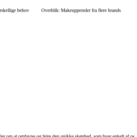
rskellige behov
Overblik: Makeuppensler fra flere brands
ler om at omfavne og fejre den unikke skønhed, som hver enkelt af os