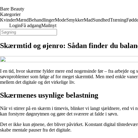
Bare Beauty
Kategorier
Kvinder
Mænd
Behandlinger
Mode
Smykker
Mad
Sundhed
Træning
Fødde
Login
Få adgang
Mailnyt
Skærmtid og øjenro: Sådan finder du balanc
I en tid, hvor skærme fylder mere end nogensinde før – fra arbejde og s
søvnproblemer som følge af for meget skærmtid. Men med enkle vaner og
mellem det digitale og det virkelige liv.
Skærmenes usynlige belastning
Når vi stirrer på en skærm i timevis, blinker vi langt sjældnere, end v
kan forstyrre døgnrytmen og gøre det sværere at falde i søvn.
Det er ikke kun øjnene, der bliver påvirket. Konstant digital tilstedevæ
skabe mentale pauser fra det digitale.