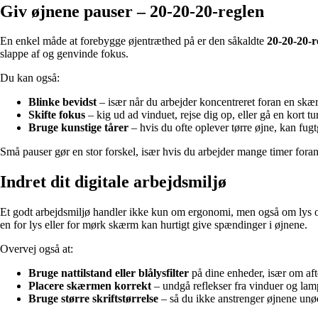
Giv øjnene pauser – 20-20-20-reglen
En enkel måde at forebygge øjentræthed på er den såkaldte
20-20-20-r
slappe af og genvinde fokus.
Du kan også:
Blinke bevidst
– især når du arbejder koncentreret foran en skæ
Skifte fokus
– kig ud ad vinduet, rejse dig op, eller gå en kort tur
Bruge kunstige tårer
– hvis du ofte oplever tørre øjne, kan fug
Små pauser gør en stor forskel, især hvis du arbejder mange timer fora
Indret dit digitale arbejdsmiljø
Et godt arbejdsmiljø handler ikke kun om ergonomi, men også om lys og s
en for lys eller for mørk skærm kan hurtigt give spændinger i øjnene.
Overvej også at:
Bruge nattilstand eller blålysfilter
på dine enheder, især om af
Placere skærmen korrekt
– undgå reflekser fra vinduer og lam
Bruge større skriftstørrelse
– så du ikke anstrenger øjnene unø