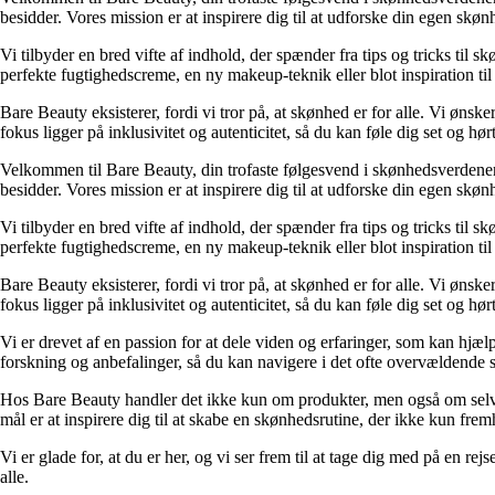
besidder. Vores mission er at inspirere dig til at udforske din egen skønh
Vi tilbyder en bred vifte af indhold, der spænder fra tips og tricks ti
perfekte fugtighedscreme, en ny makeup-teknik eller blot inspiration til
Bare Beauty eksisterer, fordi vi tror på, at skønhed er for alle. Vi øn
fokus ligger på inklusivitet og autenticitet, så du kan føle dig set og h
Velkommen til Bare Beauty, din trofaste følgesvend i skønhedsverdene
besidder. Vores mission er at inspirere dig til at udforske din egen skønh
Vi tilbyder en bred vifte af indhold, der spænder fra tips og tricks ti
perfekte fugtighedscreme, en ny makeup-teknik eller blot inspiration til
Bare Beauty eksisterer, fordi vi tror på, at skønhed er for alle. Vi øn
fokus ligger på inklusivitet og autenticitet, så du kan føle dig set og h
Vi er drevet af en passion for at dele viden og erfaringer, som kan hjæ
forskning og anbefalinger, så du kan navigere i det ofte overvældende 
Hos Bare Beauty handler det ikke kun om produkter, men også om selvple
mål er at inspirere dig til at skabe en skønhedsrutine, der ikke kun frem
Vi er glade for, at du er her, og vi ser frem til at tage dig med på en
alle.