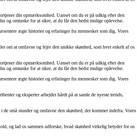
er fortjener din opmærksomhed. Uanset om du er på udkig efter den
mhu og omtanke for at sikre, at du får den bedst mulige oplevelse.
præsentere ægte historier og erfaringer fra mennesker som dig. Vores
ler om at omfavne og fejre den unikke skønhed, som hver enkelt af os
er fortjener din opmærksomhed. Uanset om du er på udkig efter den
mhu og omtanke for at sikre, at du får den bedst mulige oplevelse.
præsentere ægte historier og erfaringer fra mennesker som dig. Vores
ibenter og eksperter arbejder hårdt på at samle de nyeste trends,
æde i de små stunder og omfavne den skønhed, der kommer indefra. Vores
ndhold, og lad os sammen udforske, hvad skønhed virkelig betyder for os