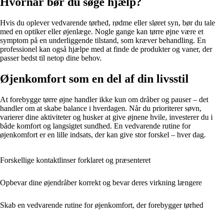
Hvornår bør du søge hjælp?
Hvis du oplever vedvarende tørhed, rødme eller sløret syn, bør du tale
med en optiker eller øjenlæge. Nogle gange kan tørre øjne være et
symptom på en underliggende tilstand, som kræver behandling. En
professionel kan også hjælpe med at finde de produkter og vaner, der
passer bedst til netop dine behov.
Øjenkomfort som en del af din livsstil
At forebygge tørre øjne handler ikke kun om dråber og pauser – det
handler om at skabe balance i hverdagen. Når du prioriterer søvn,
varierer dine aktiviteter og husker at give øjnene hvile, investerer du i
både komfort og langsigtet sundhed. En vedvarende rutine for
øjenkomfort er en lille indsats, der kan give stor forskel – hver dag.
Forskellige kontaktlinser forklaret og præsenteret
Opbevar dine øjendråber korrekt og bevar deres virkning længere
Skab en vedvarende rutine for øjenkomfort, der forebygger tørhed