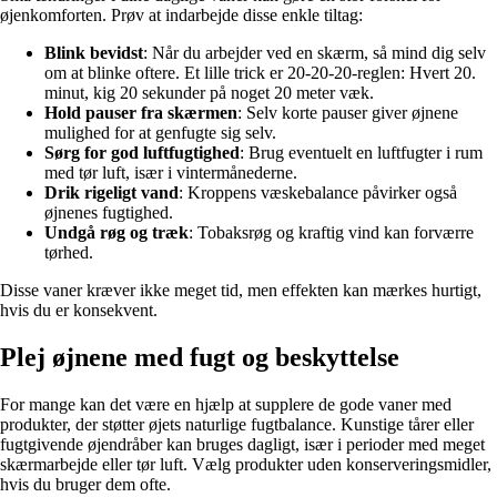
øjenkomforten. Prøv at indarbejde disse enkle tiltag:
Blink bevidst
: Når du arbejder ved en skærm, så mind dig selv
om at blinke oftere. Et lille trick er 20-20-20-reglen: Hvert 20.
minut, kig 20 sekunder på noget 20 meter væk.
Hold pauser fra skærmen
: Selv korte pauser giver øjnene
mulighed for at genfugte sig selv.
Sørg for god luftfugtighed
: Brug eventuelt en luftfugter i rum
med tør luft, især i vintermånederne.
Drik rigeligt vand
: Kroppens væskebalance påvirker også
øjnenes fugtighed.
Undgå røg og træk
: Tobaksrøg og kraftig vind kan forværre
tørhed.
Disse vaner kræver ikke meget tid, men effekten kan mærkes hurtigt,
hvis du er konsekvent.
Plej øjnene med fugt og beskyttelse
For mange kan det være en hjælp at supplere de gode vaner med
produkter, der støtter øjets naturlige fugtbalance. Kunstige tårer eller
fugtgivende øjendråber kan bruges dagligt, især i perioder med meget
skærmarbejde eller tør luft. Vælg produkter uden konserveringsmidler,
hvis du bruger dem ofte.