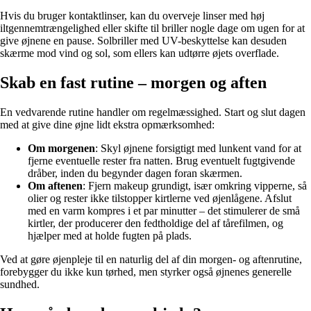
Hvis du bruger kontaktlinser, kan du overveje linser med høj
iltgennemtrængelighed eller skifte til briller nogle dage om ugen for at
give øjnene en pause. Solbriller med UV-beskyttelse kan desuden
skærme mod vind og sol, som ellers kan udtørre øjets overflade.
Skab en fast rutine – morgen og aften
En vedvarende rutine handler om regelmæssighed. Start og slut dagen
med at give dine øjne lidt ekstra opmærksomhed:
Om morgenen
: Skyl øjnene forsigtigt med lunkent vand for at
fjerne eventuelle rester fra natten. Brug eventuelt fugtgivende
dråber, inden du begynder dagen foran skærmen.
Om aftenen
: Fjern makeup grundigt, især omkring vipperne, så
olier og rester ikke tilstopper kirtlerne ved øjenlågene. Afslut
med en varm kompres i et par minutter – det stimulerer de små
kirtler, der producerer den fedtholdige del af tårefilmen, og
hjælper med at holde fugten på plads.
Ved at gøre øjenpleje til en naturlig del af din morgen- og aftenrutine,
forebygger du ikke kun tørhed, men styrker også øjnenes generelle
sundhed.