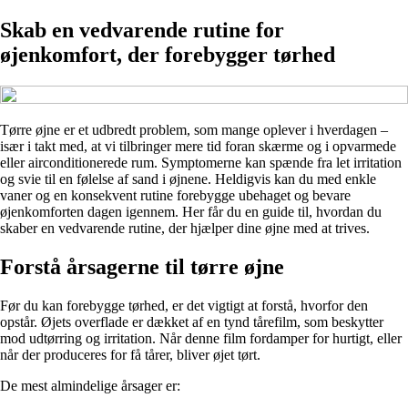
Skab en vedvarende rutine for
øjenkomfort, der forebygger tørhed
Tørre øjne er et udbredt problem, som mange oplever i hverdagen –
især i takt med, at vi tilbringer mere tid foran skærme og i opvarmede
eller airconditionerede rum. Symptomerne kan spænde fra let irritation
og svie til en følelse af sand i øjnene. Heldigvis kan du med enkle
vaner og en konsekvent rutine forebygge ubehaget og bevare
øjenkomforten dagen igennem. Her får du en guide til, hvordan du
skaber en vedvarende rutine, der hjælper dine øjne med at trives.
Forstå årsagerne til tørre øjne
Før du kan forebygge tørhed, er det vigtigt at forstå, hvorfor den
opstår. Øjets overflade er dækket af en tynd tårefilm, som beskytter
mod udtørring og irritation. Når denne film fordamper for hurtigt, eller
når der produceres for få tårer, bliver øjet tørt.
De mest almindelige årsager er: