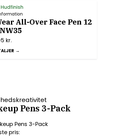
 Hudfinish
nformation
ear All-Over Face Pen 12
- NW35
95
kr.
TALJER
hedskreativitet
keup Pens 3-Pack
te pris: