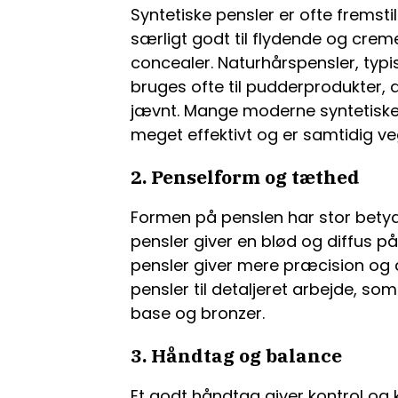
Syntetiske pensler er ofte fremstil
særligt godt til flydende og cre
concealer. Naturhårspensler, typis
bruges ofte til pudderprodukter,
jævnt. Mange moderne syntetiske 
meget effektivt og er samtidig 
2. Penselform og tæthed
Formen på penslen har stor betydn
pensler giver en blød og diffus p
pensler giver mere præcision og
pensler til detaljeret arbejde, som
base og bronzer.
3. Håndtag og balance
Et godt håndtag giver kontrol og