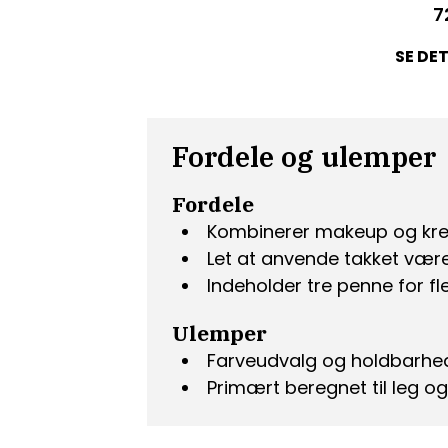
7
SE DE
Fordele og ulemper
Fordele
Kombinerer makeup og kreat
Let at anvende takket væ
Indeholder tre penne for f
Ulemper
Farveudvalg og holdbarhed
Primært beregnet til leg o