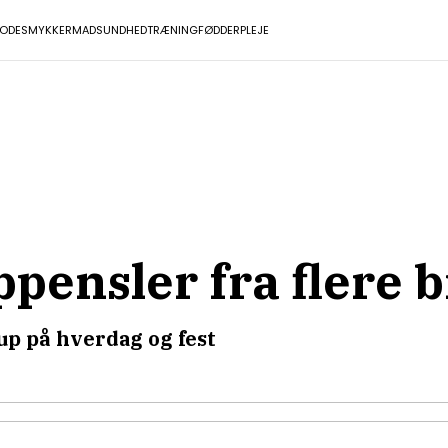
ODE
SMYKKER
MAD
SUNDHED
TRÆNING
FØDDER
PLEJE
pensler fra flere 
eup på hverdag og fest