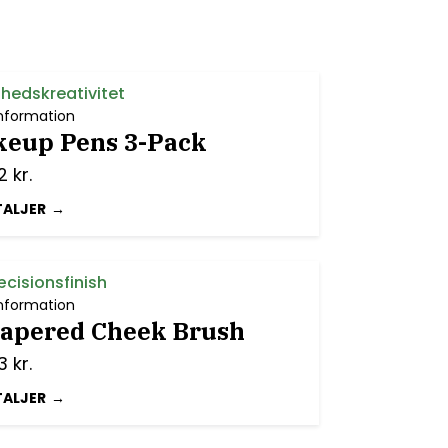
nhedskreativitet
nformation
keup Pens 3-Pack
2
kr.
TALJER
æcisionsfinish
nformation
Tapered Cheek Brush
13
kr.
TALJER