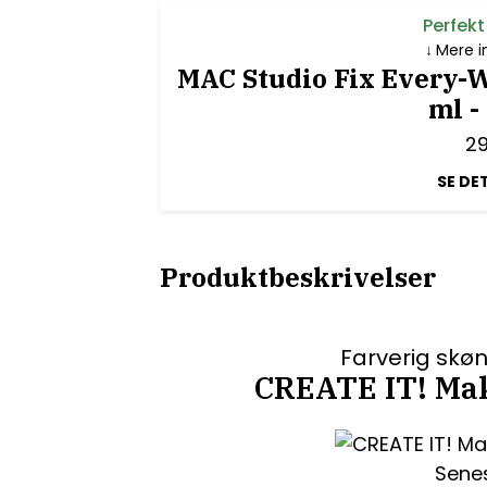
Perfekt
Mere i
MAC Studio Fix Every-W
ml 
2
SE DE
Produktbeskrivelser
Farverig skøn
CREATE IT! Ma
Senes