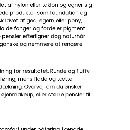
let af nylon eller taklon og egner sig
mede produkter som foundation og
k lavet af ged, egern eller pony,
 da de fanger og fordeler pigment
pensler efterligner dog naturhår
veganske og nemmere at rengøre.
ing for resultatet. Runde og fluffy
åføring, mens flade og tætte
 dækning. Overvej, om du ønsker
 øjenmakeup, eller større pensler til
 komfort under påføring. Længde,