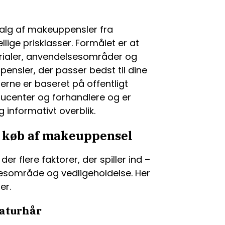
valg af makeuppensler fra
llige prisklasser. Formålet er at
erialer, anvendelsesområder og
 pensler, der passer bedst til dine
rne er baseret på offentligt
ducenter og forhandlere og er
 informativt overblik.
d køb af makeuppensel
r flere faktorer, der spiller ind –
sesområde og vedligeholdelse. Her
er.
naturhår