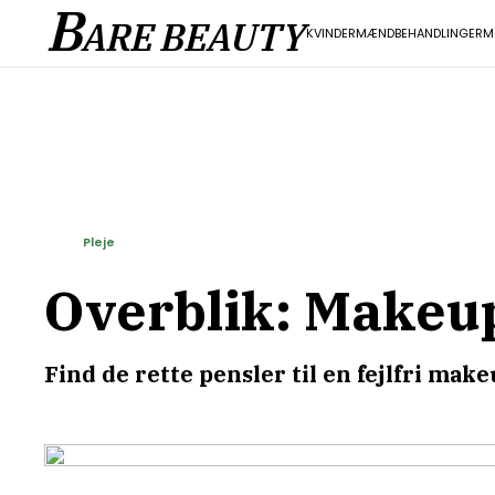
B
ARE BEAUTY
KVINDER
MÆND
BEHANDLINGER
M
Pleje
Overblik: Makeup
Find de rette pensler til en fejlfri mak