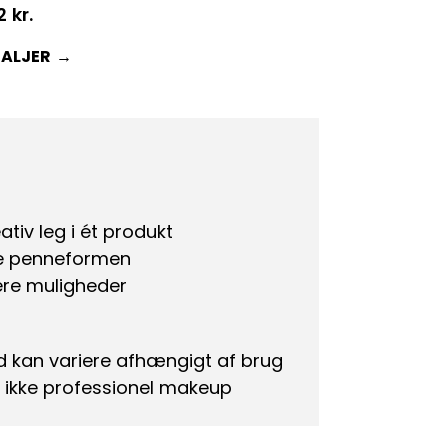
2
kr.
TALJER
iv leg i ét produkt
re penneformen
lere muligheder
 kan variere afhængigt af brug
g ikke professionel makeup