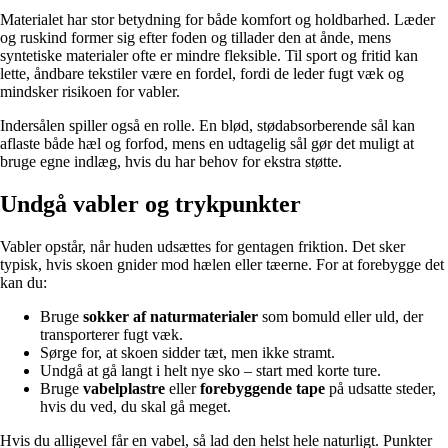
Materialet har stor betydning for både komfort og holdbarhed. Læder
og ruskind former sig efter foden og tillader den at ånde, mens
syntetiske materialer ofte er mindre fleksible. Til sport og fritid kan
lette, åndbare tekstiler være en fordel, fordi de leder fugt væk og
mindsker risikoen for vabler.
Indersålen spiller også en rolle. En blød, stødabsorberende sål kan
aflaste både hæl og forfod, mens en udtagelig sål gør det muligt at
bruge egne indlæg, hvis du har behov for ekstra støtte.
Undgå vabler og trykpunkter
Vabler opstår, når huden udsættes for gentagen friktion. Det sker
typisk, hvis skoen gnider mod hælen eller tæerne. For at forebygge det
kan du:
Bruge
sokker af naturmaterialer
som bomuld eller uld, der
transporterer fugt væk.
Sørge for, at skoen sidder tæt, men ikke stramt.
Undgå at gå langt i helt nye sko – start med korte ture.
Bruge
vabelplastre
eller
forebyggende tape
på udsatte steder,
hvis du ved, du skal gå meget.
Hvis du alligevel får en vabel, så lad den helst hele naturligt. Punkter