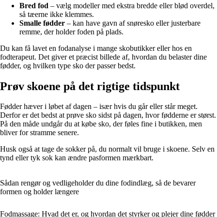
Bred fod
– vælg modeller med ekstra bredde eller blød overdel,
så tæerne ikke klemmes.
Smalle fødder
– kan have gavn af snøresko eller justerbare
remme, der holder foden på plads.
Du kan få lavet en fodanalyse i mange skobutikker eller hos en
fodterapeut. Det giver et præcist billede af, hvordan du belaster dine
fødder, og hvilken type sko der passer bedst.
Prøv skoene på det rigtige tidspunkt
Fødder hæver i løbet af dagen – især hvis du går eller står meget.
Derfor er det bedst at prøve sko sidst på dagen, hvor fødderne er størst.
På den måde undgår du at købe sko, der føles fine i butikken, men
bliver for stramme senere.
Husk også at tage de sokker på, du normalt vil bruge i skoene. Selv en
tynd eller tyk sok kan ændre pasformen mærkbart.
Sådan rengør og vedligeholder du dine fodindlæg, så de bevarer
formen og holder længere
Fodmassage: Hvad det er, og hvordan det styrker og plejer dine fødder