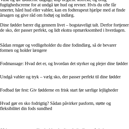
fugtighedscreme for at undgå tør hud og revner. Hvis du ofte får
smerter, hård hud eller vabler, kan en fodterapeut hjælpe med at finde
årsagen og give råd om fodtøj og indlæg.
Dine fødder bærer dig gennem livet – bogstaveligt talt. Derfor fortjener
de sko, der passer perfekt, og lidt ekstra opmærksomhed i hverdagen.
Sådan rengør og vedligeholder du dine fodindlæg, så de bevarer
formen og holder længere
Fodmassage: Hvad det er, og hvordan det styrker og plejer dine fødder
Undgå vabler og tryk – vælg sko, der passer perfekt til dine fødder
Fodbad før fest: Giv fødderne en frisk start før særlige lejligheder
Hvad gør en sko fodrigtig? Sådan påvirker pasform, støtte og
fleksibilitet din fods sundhed