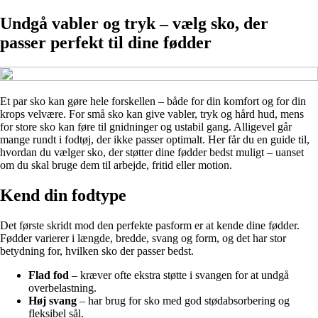
Undgå vabler og tryk – vælg sko, der
passer perfekt til dine fødder
Et par sko kan gøre hele forskellen – både for din komfort og for din
krops velvære. For små sko kan give vabler, tryk og hård hud, mens
for store sko kan føre til gnidninger og ustabil gang. Alligevel går
mange rundt i fodtøj, der ikke passer optimalt. Her får du en guide til,
hvordan du vælger sko, der støtter dine fødder bedst muligt – uanset
om du skal bruge dem til arbejde, fritid eller motion.
Kend din fodtype
Det første skridt mod den perfekte pasform er at kende dine fødder.
Fødder varierer i længde, bredde, svang og form, og det har stor
betydning for, hvilken sko der passer bedst.
Flad fod
– kræver ofte ekstra støtte i svangen for at undgå
overbelastning.
Høj svang
– har brug for sko med god stødabsorbering og
fleksibel sål.