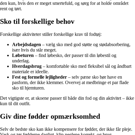
den kun, hvis den er meget smertefuld, og sørg for at holde området
rent og tørt.
Sko til forskellige behov
Forskellige aktiviteter stiller forskellige krav til fodtøj:
Arbejdsdagen
– vælg sko med god støtte og stødabsorbering,
især hvis du står meget.
Løbeturen
– find løbesko, der passer til din løbestil og
underlag.
Hverdagsbrug
– komfortable sko med fleksibel sål og åndbart
materiale er ideelle.
Fest og formelle lejligheder
– selv pæne sko bør have en
pasform, der ikke klemmer. Overvej at medbringe et par flade
sko til hjemturen.
Det vigtigste er, at skoene passer til både din fod og din aktivitet – ikke
kun til dit outfit.
Giv dine fødder opmærksomhed
Selv de bedste sko kan ikke kompensere for fødder, der ikke får pleje.
Vask og tør fødderne dagligt, klip neglene korrekt, og brug