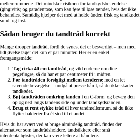
mellemrummene. Det mindsker risikoen for tandkødsbetændelse
(gingivitis) og paradentose, som kan føre til løse tænder, hvis det ikke
behandles. Samtidig hjælper det med at holde ånden frisk og tandkødet
sundt og fast.
Sådan bruger du tandtråd korrekt
Mange dropper tandtråd, fordi de synes, det er besværligt – men med
lidt øvelse tager det kun et par minutter. Her er en enkel
fremgangsmåde:
Tag cirka 40 cm tandtråd
, og vikl enderne om dine
pegefingre, så du har et par centimeter fri i midten.
Før tandtråden forsigtigt mellem tænderne
med en let
savende bevægelse – undgå at presse hårdt, så du ikke skader
tandkødet.
Bøj tandtråden omkring tanden
i en C-form, og bevæg den
op og ned langs tandens side og under tandkødsranden.
Brug et rent stykke tråd
til hver tandmellemrum, så du ikke
flytter bakterier fra ét sted til et andet.
Hvis du har svært ved at bruge almindelig tandtråd, findes der
alternativer som tandtrådsholdere, tandstikkere eller små
interdentalbørster, der kan være lettere at håndtere.