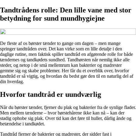
Tandtrådens rolle: Den lille vane med stor
betydning for sund mundhygiejne
De fleste af os børster tænder to gange om dagen – men mange
springer tandtråden over. Det kan virke som en lille detalje i den
daglige rutine, men faktisk spiller tandtråd en afgørende rolle for både
tændernes og tandkødets sundhed. Tandbørsten når nemlig ikke alle
steder, og netop i de små mellemrum kan bakterier og madrester
gemme sig og skabe problemer. Her får du et overblik over, hvorfor
tandtråd er så vigtig, og hvordan du bedst gør den til en naturlig del af
din hverdag.
Hvorfor tandtråd er uundværlig
Når du børster tænder, fjerner du plak og bakterier fra de synlige flader.
Men mellem tænderne – hvor børstehårene ikke kan nå – kan der
stadig ophobe sig plak. Over tid kan det føre til huller, dårlig ånde og
betændelse i tandkødet.
Tandtråd fjerner de bakterier og madrester, der sidder fast i