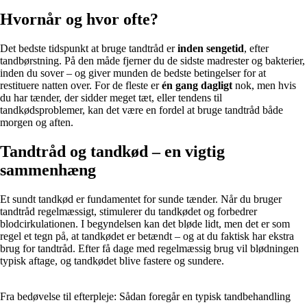
Hvornår og hvor ofte?
Det bedste tidspunkt at bruge tandtråd er
inden sengetid
, efter
tandbørstning. På den måde fjerner du de sidste madrester og bakterier,
inden du sover – og giver munden de bedste betingelser for at
restituere natten over. For de fleste er
én gang dagligt
nok, men hvis
du har tænder, der sidder meget tæt, eller tendens til
tandkødsproblemer, kan det være en fordel at bruge tandtråd både
morgen og aften.
Tandtråd og tandkød – en vigtig
sammenhæng
Et sundt tandkød er fundamentet for sunde tænder. Når du bruger
tandtråd regelmæssigt, stimulerer du tandkødet og forbedrer
blodcirkulationen. I begyndelsen kan det bløde lidt, men det er som
regel et tegn på, at tandkødet er betændt – og at du faktisk har ekstra
brug for tandtråd. Efter få dage med regelmæssig brug vil blødningen
typisk aftage, og tandkødet blive fastere og sundere.
Fra bedøvelse til efterpleje: Sådan foregår en typisk tandbehandling