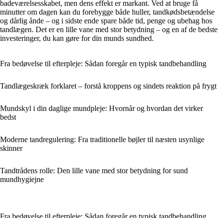
badeværelsesskabet, men dens effekt er markant. Ved at bruge få
minutter om dagen kan du forebygge både huller, tandkødsbetændelse
og dårlig ånde – og i sidste ende spare både tid, penge og ubehag hos
tandlægen. Det er en lille vane med stor betydning – og en af de bedste
investeringer, du kan gøre for din munds sundhed.
Fra bedøvelse til efterpleje: Sådan foregår en typisk tandbehandling
Tandlægeskræk forklaret – forstå kroppens og sindets reaktion på frygt
Mundskyl i din daglige mundpleje: Hvornår og hvordan det virker
bedst
Moderne tandregulering: Fra traditionelle bøjler til næsten usynlige
skinner
Tandtrådens rolle: Den lille vane med stor betydning for sund
mundhygiejne
Fra bedøvelse til efterpleje: Sådan foregår en typisk tandbehandling