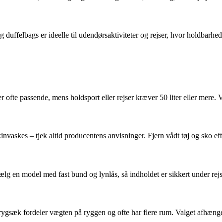
g duffelbags er ideelle til udendørsaktiviteter og rejser, hvor holdbarh
 ofte passende, mens holdsport eller rejser kræver 50 liter eller mere. V
nvaskes – tjek altid producentens anvisninger. Fjern vådt tøj og sko eft
ælg en model med fast bund og lynlås, så indholdet er sikkert under rej
rygsæk fordeler vægten på ryggen og ofte har flere rum. Valget afhænger