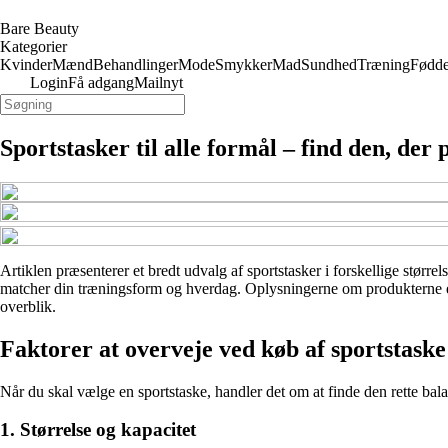
Bare Beauty
Kategorier
Kvinder
Mænd
Behandlinger
Mode
Smykker
Mad
Sundhed
Træning
Fødde
Login
Få adgang
Mailnyt
Sportstasker til alle formål – find den, der 
Artiklen præsenterer et bredt udvalg af sportstasker i forskellige størrel
matcher din træningsform og hverdag. Oplysningerne om produkterne er b
overblik.
Faktorer at overveje ved køb af sportstaske
Når du skal vælge en sportstaske, handler det om at finde den rette balan
1. Størrelse og kapacitet