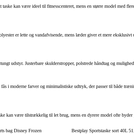
taske kan være ideel til fitnesscenteret, mens en større model med fler
lyester er lette og vandafvisende, mens læder giver et mere eksklusivt u
 tungt udstyr. Justerbare skulderstropper, polstrede håndtag og mulighe
 fås i moderne farver og minimalistiske udtryk, der passer til både træn
aske kan være tilstrækkelig til let brug, mens en dyrere model ofte byde
ts bag Disney Frozen
Bestplay Sportstaske sort 40L 5