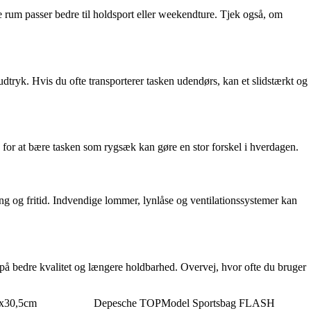
e rum passer bedre til holdsport eller weekendture. Tjek også, om
dtryk. Hvis du ofte transporterer tasken udendørs, kan et slidstærkt og
d for at bære tasken som rygsæk kan gøre en stor forskel i hverdagen.
ing og fritid. Indvendige lommer, lynlåse og ventilationssystemer kan
r på bedre kvalitet og længere holdbarhed. Overvej, hvor ofte du bruger
1x30,5cm
Depesche TOPModel Sportsbag FLASH