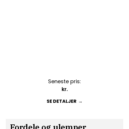
Seneste pris:
kr.
SE DETALJER
Fordele og ulemper