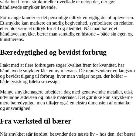
variation i form, struktur eller overflade er netop det, der gør
håndlavede smykker levende.
For mange kunder er det personlige udtryk en vigtig del af oplevelsen.
Et smykke kan markere en særlig begivenhed, symbolisere en relation
eller blot være et udtryk for stil og identitet. Når man bærer et
håndlavet smykke, bærer man samtidig en historie – både sin egen og
kunstnerens.
Bæredygtighed og bevidst forbrug
I takt med at flere forbrugere søger kvalitet frem for kvantitet, har
håndlavede smykker fået en ny relevans. De repræsenterer en langsom
og bevidst tilgang til forbrug, hvor man vælger noget, der holder –
både fysisk og følelsesmæssigt.
Mange smykkemagere arbejder i dag med genanvendte metaller, etisk
udvundne ædelsten og lokale materialer. Det gør ikke kun smykkerne
mere bæredygtige, men tilføjer også en ekstra dimension af omtanke
og ansvarlighed.
Fra værksted til bærer
Når smykket står færdigt, begynder dets næste liv – hos den, der bærer