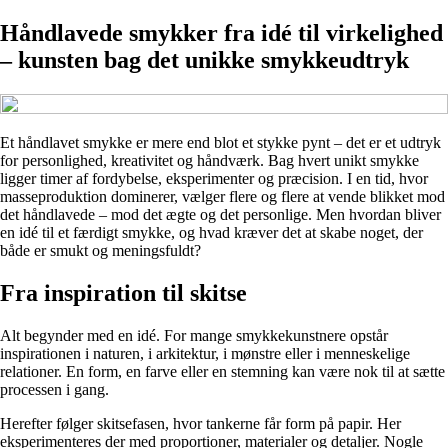
Håndlavede smykker fra idé til virkelighed
– kunsten bag det unikke smykkeudtryk
Et håndlavet smykke er mere end blot et stykke pynt – det er et udtryk
for personlighed, kreativitet og håndværk. Bag hvert unikt smykke
ligger timer af fordybelse, eksperimenter og præcision. I en tid, hvor
masseproduktion dominerer, vælger flere og flere at vende blikket mod
det håndlavede – mod det ægte og det personlige. Men hvordan bliver
en idé til et færdigt smykke, og hvad kræver det at skabe noget, der
både er smukt og meningsfuldt?
Fra inspiration til skitse
Alt begynder med en idé. For mange smykkekunstnere opstår
inspirationen i naturen, i arkitektur, i mønstre eller i menneskelige
relationer. En form, en farve eller en stemning kan være nok til at sætte
processen i gang.
Herefter følger skitsefasen, hvor tankerne får form på papir. Her
eksperimenteres der med proportioner, materialer og detaljer. Nogle