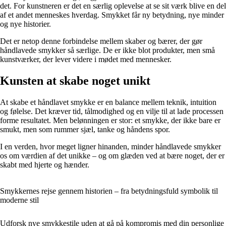
det. For kunstneren er det en særlig oplevelse at se sit værk blive en del
af et andet menneskes hverdag. Smykket får ny betydning, nye minder
og nye historier.
Det er netop denne forbindelse mellem skaber og bærer, der gør
håndlavede smykker så særlige. De er ikke blot produkter, men små
kunstværker, der lever videre i mødet med mennesker.
Kunsten at skabe noget unikt
At skabe et håndlavet smykke er en balance mellem teknik, intuition
og følelse. Det kræver tid, tålmodighed og en vilje til at lade processen
forme resultatet. Men belønningen er stor: et smykke, der ikke bare er
smukt, men som rummer sjæl, tanke og håndens spor.
I en verden, hvor meget ligner hinanden, minder håndlavede smykker
os om værdien af det unikke – og om glæden ved at bære noget, der er
skabt med hjerte og hænder.
Smykkernes rejse gennem historien – fra betydningsfuld symbolik til
moderne stil
Udforsk nye smykkestile uden at gå på kompromis med din personlige