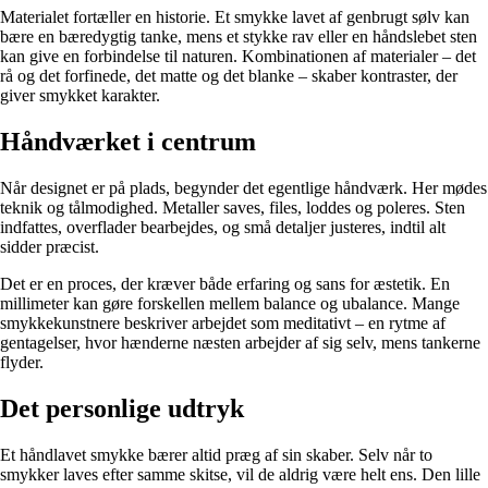
Materialet fortæller en historie. Et smykke lavet af genbrugt sølv kan
bære en bæredygtig tanke, mens et stykke rav eller en håndslebet sten
kan give en forbindelse til naturen. Kombinationen af materialer – det
rå og det forfinede, det matte og det blanke – skaber kontraster, der
giver smykket karakter.
Håndværket i centrum
Når designet er på plads, begynder det egentlige håndværk. Her mødes
teknik og tålmodighed. Metaller saves, files, loddes og poleres. Sten
indfattes, overflader bearbejdes, og små detaljer justeres, indtil alt
sidder præcist.
Det er en proces, der kræver både erfaring og sans for æstetik. En
millimeter kan gøre forskellen mellem balance og ubalance. Mange
smykkekunstnere beskriver arbejdet som meditativt – en rytme af
gentagelser, hvor hænderne næsten arbejder af sig selv, mens tankerne
flyder.
Det personlige udtryk
Et håndlavet smykke bærer altid præg af sin skaber. Selv når to
smykker laves efter samme skitse, vil de aldrig være helt ens. Den lille