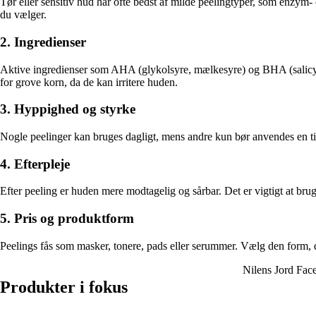
Tør eller sensitiv hud har ofte bedst af milde peelingtyper, som enzym
du vælger.
2. Ingredienser
Aktive ingredienser som AHA (glykolsyre, mælkesyre) og BHA (salicyls
for grove korn, da de kan irritere huden.
3. Hyppighed og styrke
Nogle peelinger kan bruges dagligt, mens andre kun bør anvendes en til 
4. Efterpleje
Efter peeling er huden mere modtagelig og sårbar. Det er vigtigt at bru
5. Pris og produktform
Peelings fås som masker, tonere, pads eller serummer. Vælg den form, der 
Nilens Jord Fac
Produkter i fokus