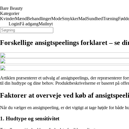
Bare Beauty
Kategorier
Kvinder
Mænd
Behandlinger
Mode
Smykker
Mad
Sundhed
Træning
Fødde
Login
Få adgang
Mailnyt
Forskellige ansigtspeelings forklaret – se 
Artiklen præsenterer et udvalg af ansigtspeelings, der repræsenterer fors
til din hudtype og dine behov. Produktbeskrivelserne er baseret på offen
Faktorer at overveje ved køb af ansigtspeel
Når du vælger en ansigtspeeling, er det vigtigt at tage højde for både h
1. Hudtype og sensitivitet