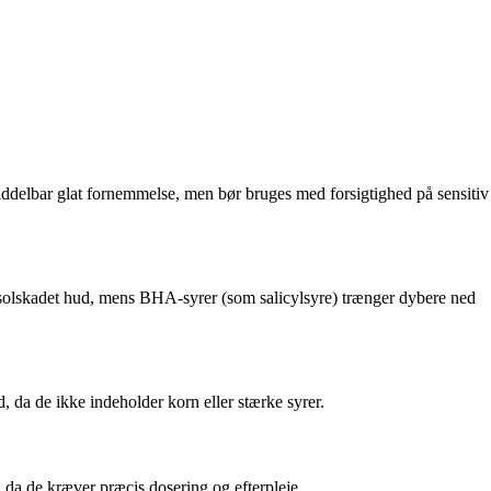
middelbar glat fornemmelse, men bør bruges med forsigtighed på sensitiv
 solskadet hud, mens BHA-syrer (som salicylsyre) trænger dybere ned
, da de ikke indeholder korn eller stærke syrer.
da de kræver præcis dosering og efterpleje.