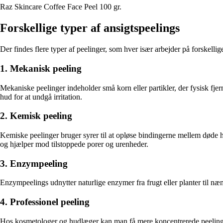
Raz Skincare Coffee Face Peel 100 gr.
Forskellige typer af ansigtspeelings
Der findes flere typer af peelinger, som hver især arbejder på forskelli
1. Mekanisk peeling
Mekaniske peelinger indeholder små korn eller partikler, der fysisk fj
hud for at undgå irritation.
2. Kemisk peeling
Kemiske peelinger bruger syrer til at opløse bindingerne mellem døde 
og hjælper mod tilstoppede porer og urenheder.
3. Enzympeeling
Enzympeelings udnytter naturlige enzymer fra frugt eller planter til næn
4. Professionel peeling
Hos kosmetologer og hudlæger kan man få mere koncentrerede peelinger,