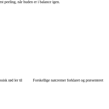
st peeling, når huden er i balance igen.
sisk rød ler til
Forskellige natcremer forklaret og præsenteret