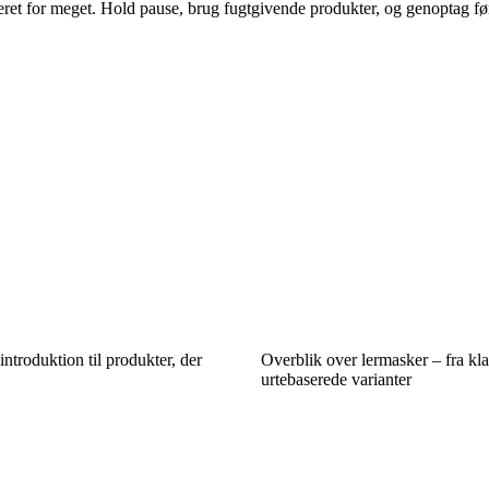
lieret for meget. Hold pause, brug fugtgivende produkter, og genoptag før
ntroduktion til produkter, der
Overblik over lermasker – fra klas
urtebaserede varianter