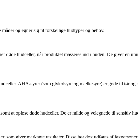
ge måder og egner sig til forskellige hudtyper og behov.
erner døde hudceller, når produktet masseres ind i huden. De giver en u
hudceller. AHA-syrer (som glykolsyre og mælkesyre) er gode til tør og
somt at opløse døde hudceller. De er milde og velegnede til sensitiv hud
 som giver markante resultater. Disse bør dog udføres af fagpersoner, 