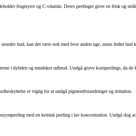
ndeholder frugtsyrer og C-vitamin. Deres peelinger giver en frisk og st
sensitiv hud, kan det være nok med hver anden uge, mens fedtet hud kan 
erne i dybden og mindsker udbrud. Undgå grove kornpeelings, da de ka
lbeskyttelse er vigtig for at undgå pigmentforandringer og irritation.
nzympeeling med en kemisk peeling i lav koncentration. Undgå dog at 