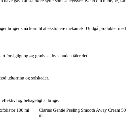
an have gavn af stærkere syrer som salicylsyre. Kend din hudtype, før
nger bruger små korn til at eksfoliere mekanisk. Undgå produkter med
t forsigtigt og øg gradvist, hvis huden tåler det.
mod udtørring og solskader.
 effektivt og behageligt at bruge.
xfoliator 100 ml
Clarins Gentle Peeling Smooth Away Cream 50
ml