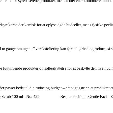
- eller mælkesyrebaserede produkter, mens fedtet eller kombineret hud k
yre) arbejder kemisk for at opløse døde hudceller, mens fysiske peeli
to gange om ugen. Overeksfoliering kan føre til tørhed og rødme, så star
ge fugtgivende produkter og solbeskyttelse for at beskytte den nye hud 
passer bedst til din rutine og budget – det vigtigste er, at produktet er
e Scrub 100 ml - No. 425
Beaute Pacifique Gentle Facial E